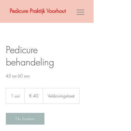
Pedicure Praktijk Voorhout
Pedicure
behandeling
45 tot 60 min
40
euro
1 uur
1
€ 40
Veldzuringstraat
u
u
Nu boeken