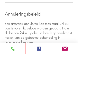
Annuleringsbeleid
Een afspraak annuleren kan maximaal 24 uur
van te voren kosteloos worden gedaan. Indien
dit binnen 24 uur gebeurd ben ik genoodzaakt
kosten van de geboekte behandeling in
rekening te brengen.
Contactgegevens
Veldzuringstraat, 2215 WK Voorhout, ZH,
Nederland